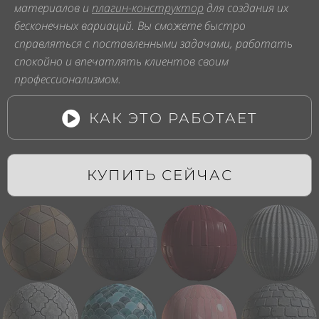
материалов и
плагин-конструктор
для создания их
бесконечных вариаций. Вы сможете быстро
справляться с поставленными задачами, работать
спокойно и впечатлять клиентов своим
профессионализмом.
КАК ЭТО РАБОТАЕТ
КУПИТЬ СЕЙЧАС