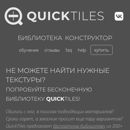
БИБЛИОТЕКА
КОНСТРУКТОР
купить
обучение
отзывы
faq
help
НЕ МОЖЕТЕ НАЙТИ НУЖНЫЕ
ТЕКСТУРЫ?
ПОПРОБУЙТЕ БЕСКОНЕЧНУЮ
БИБЛИОТЕКУ
QUICK
TILES!
Сбились с ног, в поисках подходящих материалов?
Сроки горят, а заказчик просит еще пару вариантов?
QuickTiles предлагает
бесплатную библиотеку
из 300+